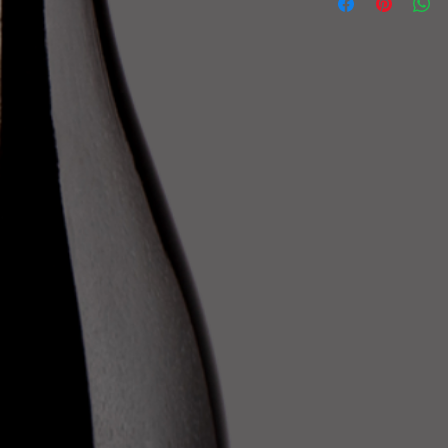
aux reflets rouge rubi
nous contacter.
Le nez détecte des p
Livraison assurée pa
fruits rouges portés 
traçabilité de l'expéd
légèrement épicées e
casse.
Les emballages utilisé
Ce Bourgogne Epineui
sont conformes à la 
assez ample, un bel é
du cahier des charge
des notes de fruits r
cassis.
Il accompagnera à me
rouges (parfait allié
grenailles au thym), 
(brie, saint-marcellin,…
époisses,...) ainsi qu