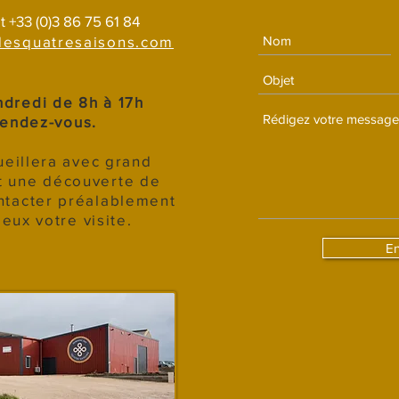
t +33 (0)3 86 75 61 84
esquatresaisons.com
ndredi de 8h à 17h
rendez-vous.
eillera avec grand
et une découverte de
ontacter préalablement
eux votre visite.
E