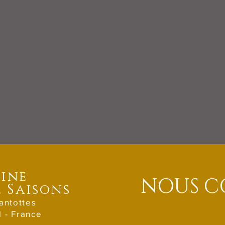
ine
NOUS C
 Saisons
antottes
l - France